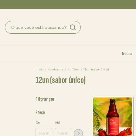
Início
Início
/
Kombucha
/
Kit 12un
/
12un (sabor único)
12un (sabor único)
Filtrar por
Preço
De
Até