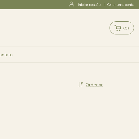
Iniciar sessão
|
Criar uma conta
(
0
)
ontato
Ordenar